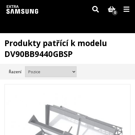
Vzhledem k aktuální situaci se může dodání dílů, které nejsou skladem,
zpozdit. Děkujeme za pochopení.
0
Produkty patřící k modelu
DV90BB9440GBSP
Řazení