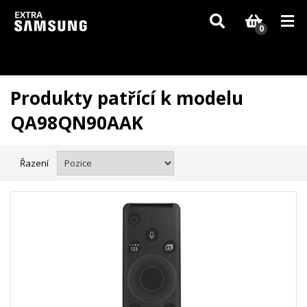
Vzhledem k aktuální situaci se může dodání dílů, které nejsou skladem,
zpozdit. Děkujeme za pochopení.
0
Produkty patřící k modelu
QA98QN90AAK
Řazení