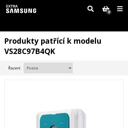
Vzhledem k aktuální situaci se může dodání dílů, které nejsou skladem,
zpozdit. Děkujeme za pochopení.
0
Produkty patřící k modelu
VS28C97B4QK
Řazení