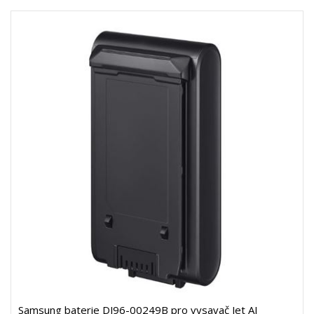
Samsung baterie DJ96-00249B pro vysavač Jet AI