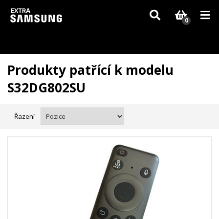
Vzhledem k aktuální situaci se může dodání dílů, které nejsou skladem,
zpozdit. Děkujeme za pochopení.
0
Produkty patřící k modelu
S32DG802SU
Řazení