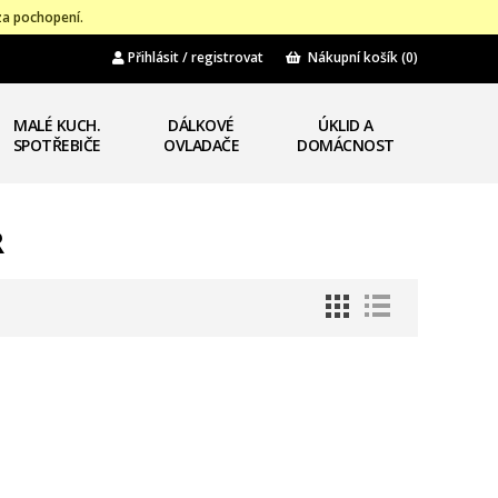
za pochopení.
Přihlásit / registrovat
Nákupní košík
(0)
MALÉ KUCH.
DÁLKOVÉ
ÚKLID A
SPOTŘEBIČE
OVLADAČE
DOMÁCNOST
R