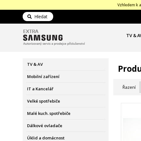
Vzhledem k a
Hledat
TV & A
TV & AV
Produ
Mobilní zařízení
Řazení
IT a Kancelář
Velké spotřebiče
Malé kuch. spotřebiče
Dálkové ovladače
Úklid a domácnost