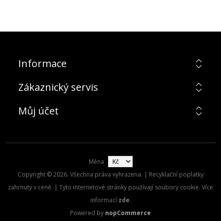
Informace
Zákaznický servis
Můj účet
Měna
Copyright © 2026. Všechna práva vyhrazena. | Recyklační poplatky
zahrnuty v ceně. | Tyto internetové stránky používají soubory cookie. Více
informací
zde
.
Powered by
nopCommerce