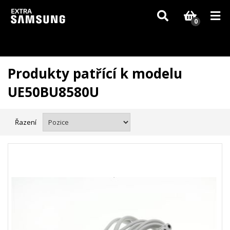
Vzhledem k aktuální situaci se může dodání dílů, které nejsou skladem,
zpozdit. Děkujeme za pochopení.
0
Produkty patřící k modelu
UE50BU8580U
Řazení