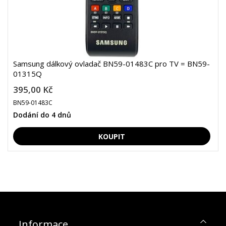
Samsung dálkový ovladač BN59-01483C pro TV = BN59-
01315Q
395,00 Kč
BN59-01483C
Dodání do 4 dnů
Informace