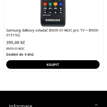
Samsung dálkový ovladač BN59-01483C pro TV = BN59-
01315Q
395,00 Kč
BN59-01483C
Dodání do 4 dnů
Informace