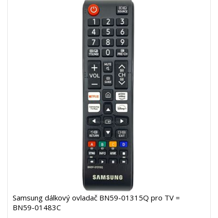
Samsung dálkový ovladač BN59-01315Q pro TV =
BN59-01483C