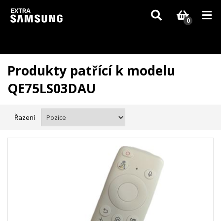
Vzhledem k aktuální situaci se může dodání dílů, které nejsou skladem,
zpozdit. Děkujeme za pochopení.
0
Produkty patřící k modelu
QE75LS03DAU
Řazení