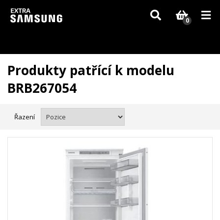
Vzhledem k aktuální situaci se může dodání dílů, které nejsou skladem,
zpozdit. Děkujeme za pochopení.
0
Produkty patřící k modelu
BRB267054
Řazení