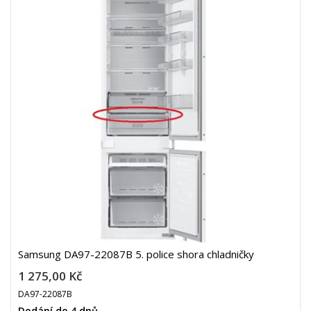
Samsung DA97-22087B 5. police shora chladničky
1 275,00 Kč
DA97-22087B
Dodání do 4 dnů