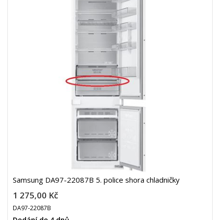
Samsung DA97-22087B 5. police shora chladničky
1 275,00 Kč
DA97-22087B
Dodání do 4 dnů