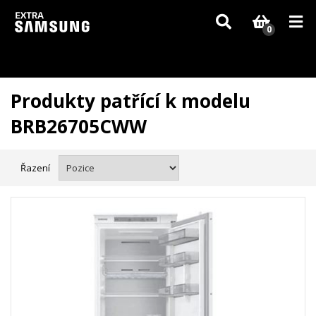
Vzhledem k aktuální situaci se může dodání dílů, které nejsou skladem,
zpozdit. Děkujeme za pochopení.
0
Produkty patřící k modelu
BRB26705CWW
Řazení