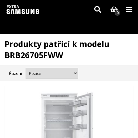
Vzhledem k aktuální situaci se může dodání dílů, které nejsou skladem,
zpozdit. Děkujeme za pochopení.
0
Produkty patřící k modelu
BRB26705FWW
Řazení