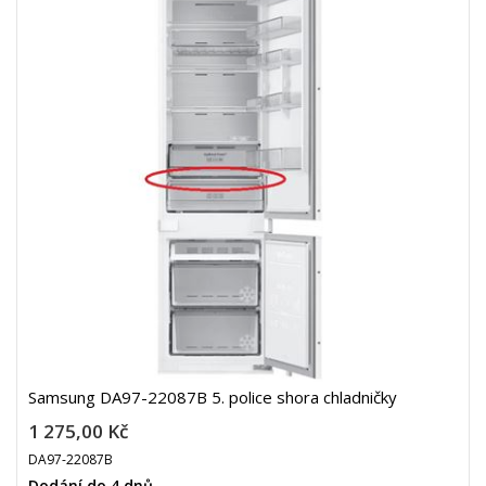
Samsung DA97-22087B 5. police shora chladničky
1 275,00 Kč
DA97-22087B
Dodání do 4 dnů