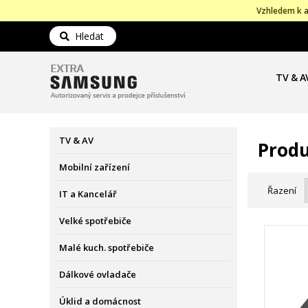
Vzhledem k a
Hledat
TV & A
TV & AV
Produ
Mobilní zařízení
Řazení
IT a Kancelář
Velké spotřebiče
Malé kuch. spotřebiče
Dálkové ovladače
Úklid a domácnost