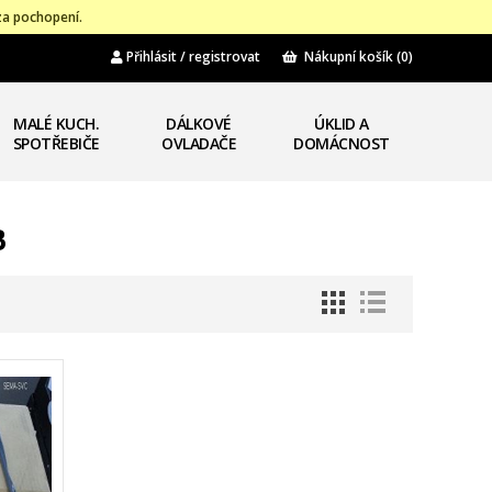
za pochopení.
Přihlásit / registrovat
Nákupní košík
(0)
MALÉ KUCH.
DÁLKOVÉ
ÚKLID A
SPOTŘEBIČE
OVLADAČE
DOMÁCNOST
B