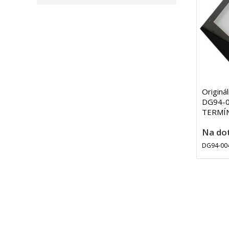
Originá
DG94-00
TERMÍN 
Na do
DG94-00