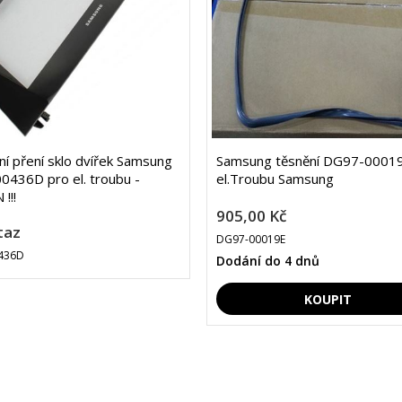
lní pření sklo dvířek Samsung
Samsung těsnění DG97-00019
436D pro el. troubu -
el.Troubu Samsung
!!!
905,00 Kč
taz
DG97-00019E
436D
Dodání do 4 dnů