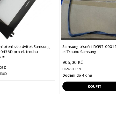
lní pření sklo dvířek Samsung
Samsung těsnění DG97-00019
436D pro el. troubu -
el.Troubu Samsung
!!!
905,00 Kč
taz
DG97-00019E
436D
Dodání do 4 dnů