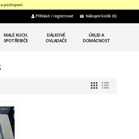
za pochopení.
Přihlásit / registrovat
Nákupní košík
(0)
MALÉ KUCH.
DÁLKOVÉ
ÚKLID A
SPOTŘEBIČE
OVLADAČE
DOMÁCNOST
S