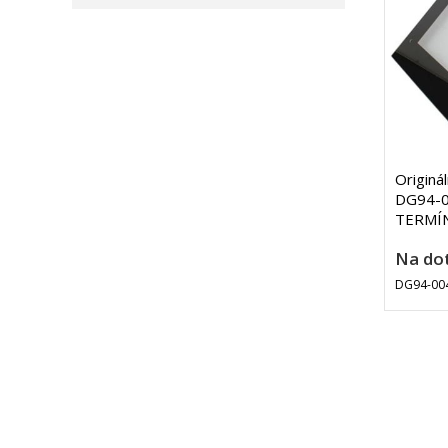
Originá
DG94-00
TERMÍN 
Na do
DG94-00