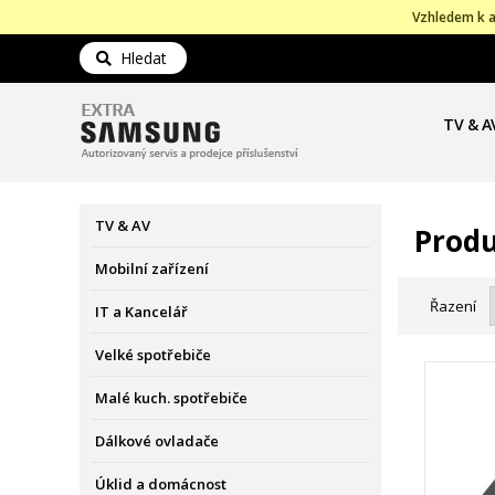
Vzhledem k a
Hledat
TV & A
TV & AV
Produ
Mobilní zařízení
Řazení
IT a Kancelář
Velké spotřebiče
Malé kuch. spotřebiče
Dálkové ovladače
Úklid a domácnost