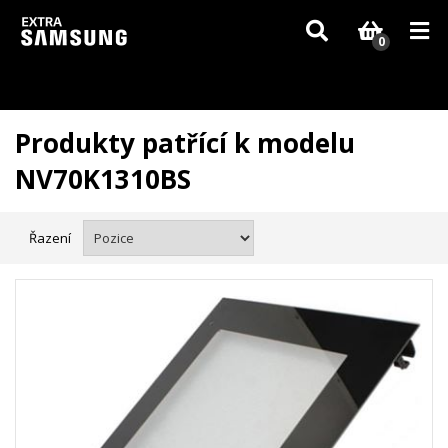
Vzhledem k aktuální situaci se může dodání dílů, které nejsou skladem,
zpozdit. Děkujeme za pochopení.
0
Produkty patřící k modelu
NV70K1310BS
Řazení