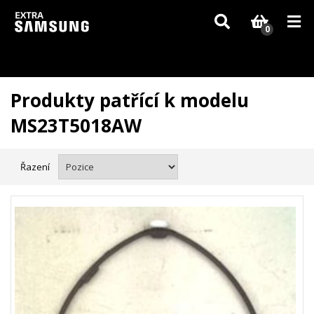
Vzhledem k aktuální situaci se může dodání dílů, které nejsou skladem,
zpozdit. Děkujeme za pochopení.
0
Produkty patřící k modelu
MS23T5018AW
Řazení