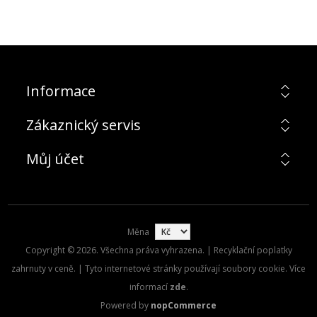
Informace
Zákaznický servis
Můj účet
Měna
Copyright © 2026. Všechna práva vyhrazena. | Recyklační poplatky
zahrnuty v ceně. | Tyto internetové stránky používají soubory cookie. Více
informací
zde
.
Powered by
nopCommerce