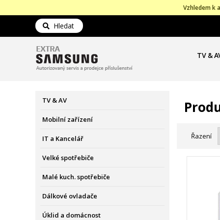
Vzhledem k a
Hledat
TV & A
TV & AV
Produ
Mobilní zařízení
Řazení
IT a Kancelář
Velké spotřebiče
Malé kuch. spotřebiče
Dálkové ovladače
Úklid a domácnost