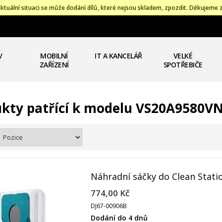
ktuální situaci se může dodání dílů, které nejsou skladem, zpozdit. Děkujeme 
V
MOBILNÍ
IT A KANCELÁŘ
VELKÉ
ZAŘÍZENÍ
SPOTŘEBIČE
kty patřící k modelu VS20A9580V
Náhradní sáčky do Clean Stati
774,00 Kč
DJ67-00906B
Dodání do 4 dnů