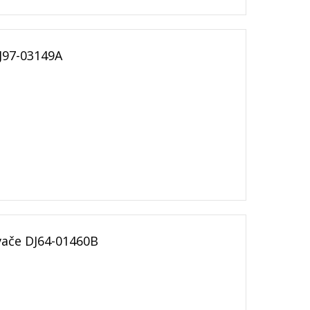
J97-03149A
vače DJ64-01460B