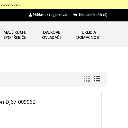
za pochopení.
Přihlásit / registrovat
Nákupní košík
(0)
MALÉ KUCH.
DÁLKOVÉ
ÚKLID A
SPOTŘEBIČE
OVLADAČE
DOMÁCNOST
N
on DJ67-00906B