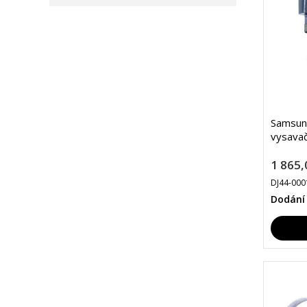
Samsun
vysava
1 865,
DJ44-00
Dodání