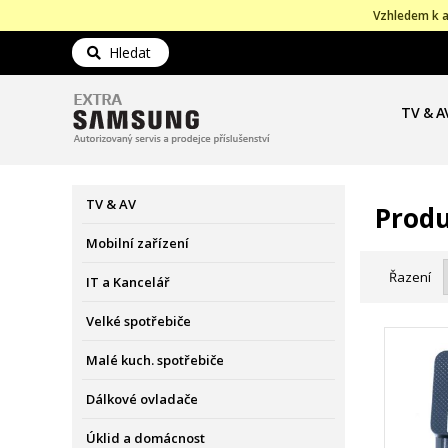
Vzhledem k a
Hledat
TV & A
TV & AV
Produ
Mobilní zařízení
Řazení
IT a Kancelář
Velké spotřebiče
Malé kuch. spotřebiče
Dálkové ovladače
Úklid a domácnost