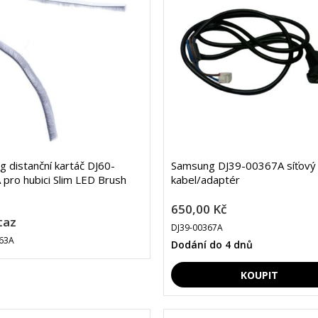
 distanční kartáč DJ60-
Samsung DJ39-00367A síťový
pro hubici Slim LED Brush
kabel/adaptér
650,00 Kč
taz
DJ39-00367A
63A
Dodání do 4 dnů