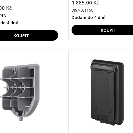
1 885,00 Kč
00 Kč
DJ97-03116C
91A
Dodání do 4 dnů
 do 4 dnů