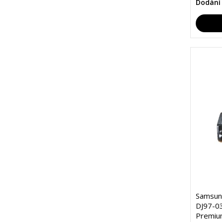
Dodání
Samsung
DJ97-03
Premiu