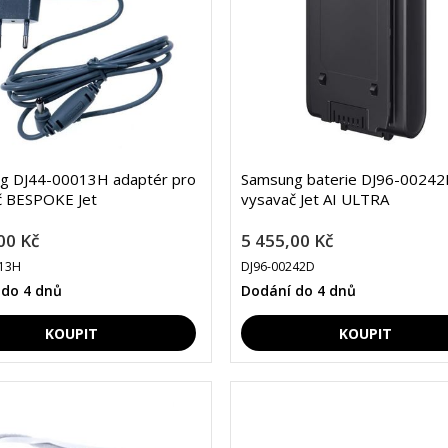
g DJ44-00013H adaptér pro
Samsung baterie DJ96-00242
č BESPOKE Jet
vysavač Jet AI ULTRA
00 Kč
5 455,00 Kč
013H
DJ96-00242D
 do 4 dnů
Dodání do 4 dnů