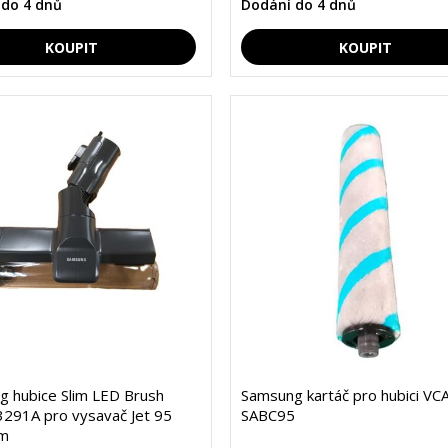
 do 4 dnů
Dodání do 4 dnů
 hubice Slim LED Brush
Samsung kartáč pro hubici VC
291A pro vysavač Jet 95
SABC95
m