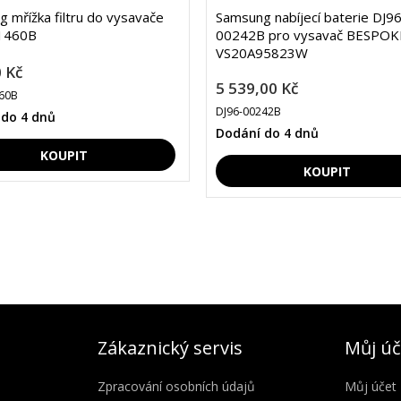
 mřížka filtru do vysavače
Samsung nabíjecí baterie DJ96
1460B
00242B pro vysavač BESPOKE
VS20A95823W
 Kč
5 539,00 Kč
60B
DJ96-00242B
 do 4 dnů
Dodání do 4 dnů
Zákaznický servis
Můj úč
Zpracování osobních údajů
Můj účet