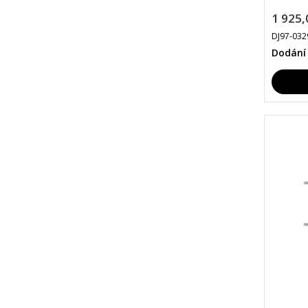
1 925,
DJ97-032
Dodání