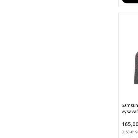
Samsung
vysava
165,00
DJ63-019