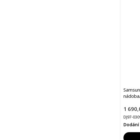
Samsun
nádoba/
1 690,
DJ97-03
Dodání