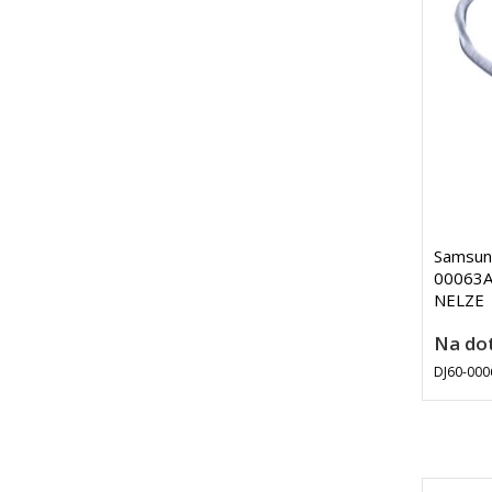
Samsung
00063A 
NELZE
Na do
DJ60-000