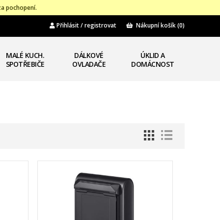
za pochopení.
Přihlásit / registrovat
Nákupní košík
(0)
MALÉ KUCH.
DÁLKOVÉ
ÚKLID A
SPOTŘEBIČE
OVLADAČE
DOMÁCNOST