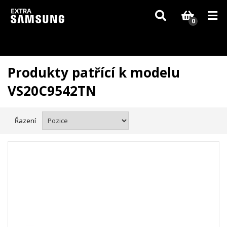
Vzhledem k aktuální situaci se může dodání dílů, které nejsou skladem,
zpozdit. Děkujeme za pochopení.
0
Produkty patřící k modelu
VS20C9542TN
Řazení