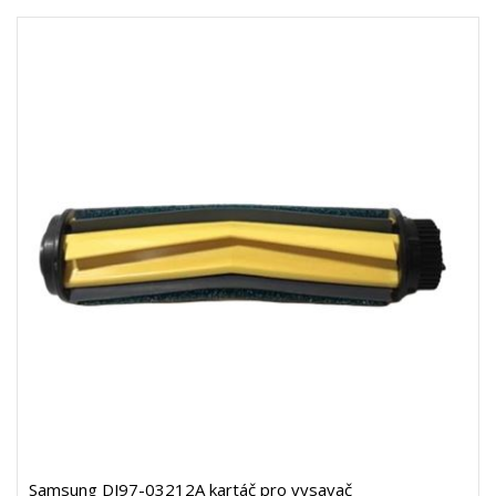
Samsung DJ97-03212A kartáč pro vysavač