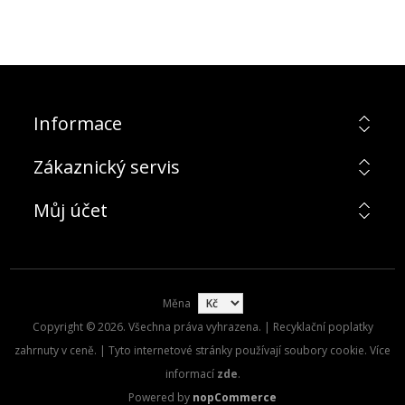
Informace
Zákaznický servis
Můj účet
Měna
Copyright © 2026. Všechna práva vyhrazena. | Recyklační poplatky
zahrnuty v ceně. | Tyto internetové stránky používají soubory cookie. Více
informací
zde
.
Powered by
nopCommerce