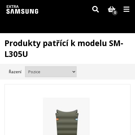
Vzhledem k aktuální situaci se může dodání dílů, které nejsou skladem,
zpozdit. Děkujeme za pochopení.
0
Produkty patřící k modelu SM-
L305U
Řazení