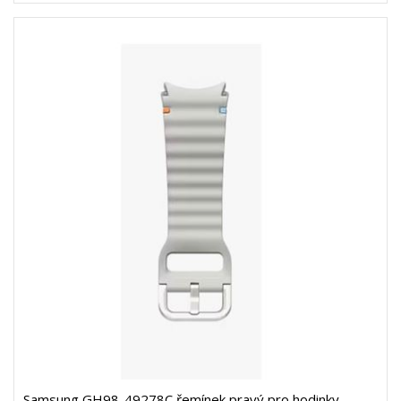
Samsung GH98-49278C řemínek pravý pro hodinky