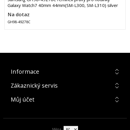
Galaxy Watch7 40mm 44mm(SM-L300, SM-L310) silver
Na dotaz
GH98-49278C
Informace
Zákaznický servis
Můj účet
Měna