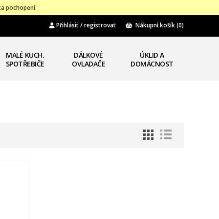
za pochopení.
Přihlásit / registrovat
Nákupní košík
(0)
MALÉ KUCH.
DÁLKOVÉ
ÚKLID A
SPOTŘEBIČE
OVLADAČE
DOMÁCNOST