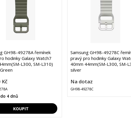
g GH98-49278A řemínek
Samsung GH98-49278C řemí
ro hodinky Galaxy Watch7
pravý pro hodinky Galaxy Wat
4mm(SM-L300, SM-L310)
40mm 44mm(SM-L300, SM-L
,Green
silver
 Kč
Na dotaz
278A
GH98-49278C
 do 4 dnů