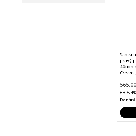
Samsun
pravý p
40mm 4
Cream 
565,00
GH98-49
Dodání