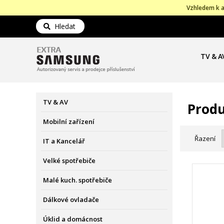
Vzhledem k a
Hledat
TV & A
TV & AV
Produ
Mobilní zařízení
Řazení
IT a Kancelář
Velké spotřebiče
Malé kuch. spotřebiče
Dálkové ovladače
Úklid a domácnost