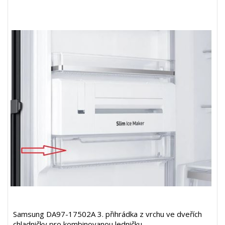
Samsung DA97-17502A 3. přihrádka z vrchu ve dveřích
chladničky pro kombinovanou ledničku