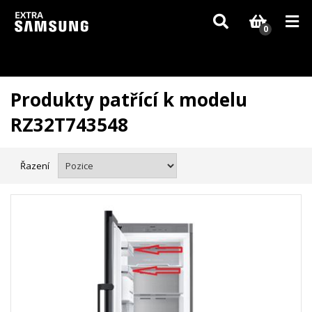
Vzhledem k aktuální situaci se může dodání dílů, které nejsou skladem,
zpozdit. Děkujeme za pochopení.
0
Produkty patřící k modelu
RZ32T743548
Řazení