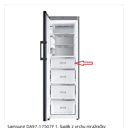
Samsung DA97-17507F 1. šuplík z vrchu mražničky