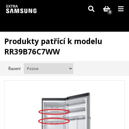
Vzhledem k aktuální situaci se může dodání dílů, které nejsou skladem,
zpozdit. Děkujeme za pochopení.
0
Produkty patřící k modelu
RR39B76C7WW
Řazení