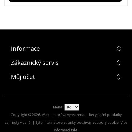
Informace
Zákaznický servis
Můj účet
Měna
Copyright © 2026. Všechna práva vyhrazena. | Recyklační poplatky
zahrnuty v ceně. | Tyto internetové stránky používají soubory cookie. Více
informací
zde
.