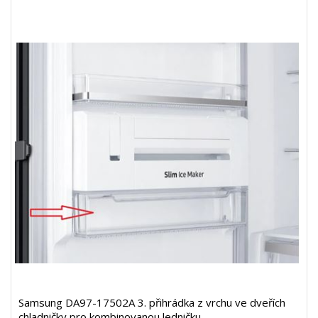
Samsung DA97-17502A 3. přihrádka z vrchu ve dveřích
chladničky pro kombinovanou ledničku