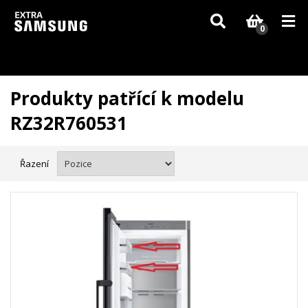
Vzhledem k aktuální situaci se může dodání dílů, které nejsou skladem,
zpozdit. Děkujeme za pochopení.
0
Produkty patřící k modelu
RZ32R760531
Řazení