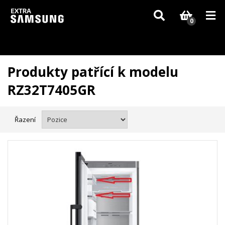
Vzhledem k aktuální situaci se může dodání dílů, které nejsou skladem,
zpozdit. Děkujeme za pochopení.
0
Produkty patřící k modelu
RZ32T7405GR
Řazení