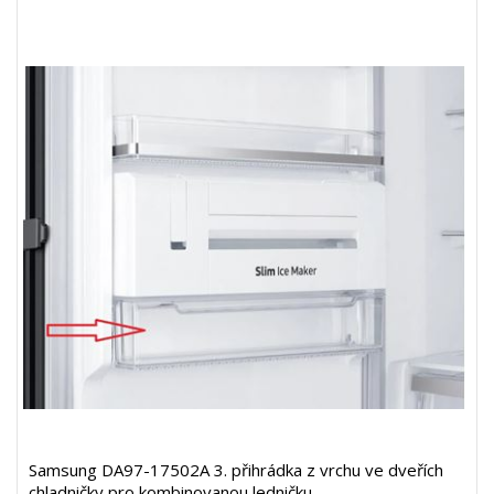
Samsung DA97-17502A 3. přihrádka z vrchu ve dveřích
chladničky pro kombinovanou ledničku