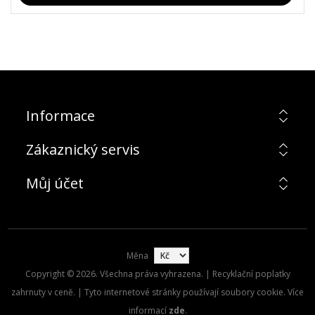
Informace
Zákaznický servis
Můj účet
Měna
Copyright © 2026. Všechna práva vyhrazena. | Recyklační poplatky
zahrnuty v ceně. | Tyto internetové stránky používají soubory cookie. Více
informací
zde
.