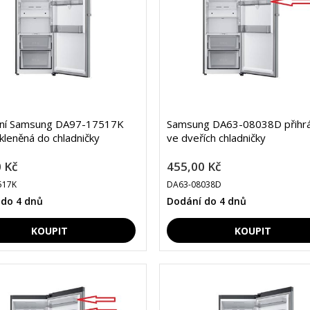
ální Samsung DA97-17517K
Samsung DA63-08038D přihr
skleněná do chladničky
ve dveřích chladničky
 Kč
455,00 Kč
517K
DA63-08038D
 do 4 dnů
Dodání do 4 dnů