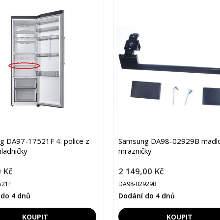
 DA97-17521F 4. police z
Samsung DA98-02929B madl
hladničky
mrazničky
 Kč
2 149,00 Kč
521F
DA98-02929B
 do 4 dnů
Dodání do 4 dnů