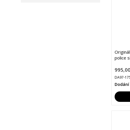
Origin
police 
995,00
DA97-17
Dodání