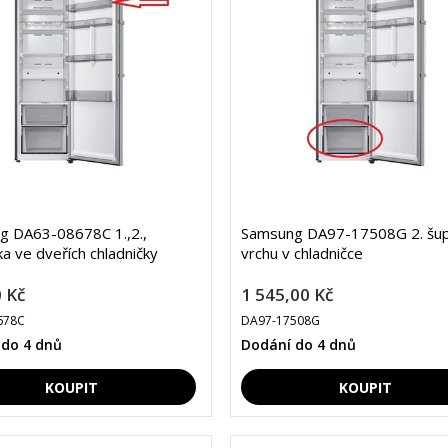
g DA63-08678C 1.,2.,
Samsung DA97-17508G 2. šupl
ka ve dveřích chladničky
vrchu v chladničce
 Kč
1 545,00 Kč
678C
DA97-17508G
 do 4 dnů
Dodání do 4 dnů