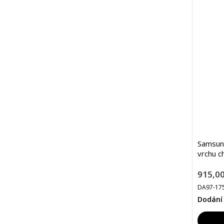
Samsung
vrchu c
915,00
DA97-17
Dodání