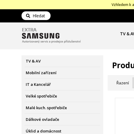
Vzhledem k a
Hledat
TV & A
TV & AV
Produ
Mobilní zařízení
Řazení
IT a Kancelář
Velké spotřebiče
Malé kuch. spotřebiče
Dálkové ovladače
Úklid a domácnost