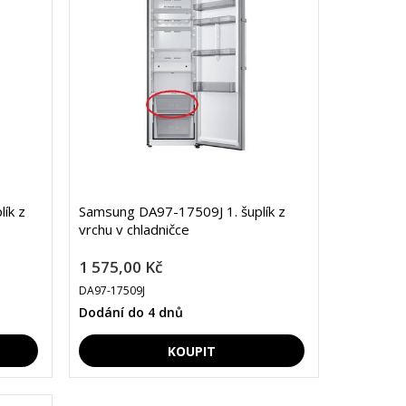
ík z
Samsung DA97-17509J 1. šuplík z
vrchu v chladničce
1 575,00 Kč
DA97-17509J
Dodání do 4 dnů