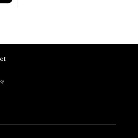
et
ky