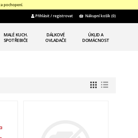
za pochopení.
Přihlásit / registrovat
Nákupní košík
(0)
MALÉ KUCH.
DÁLKOVÉ
ÚKLID A
SPOTŘEBIČE
OVLADAČE
DOMÁCNOST