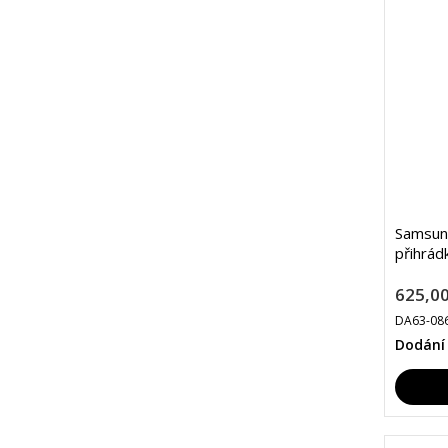
Samsun
přihrád
625,00
DA63-08
Dodání