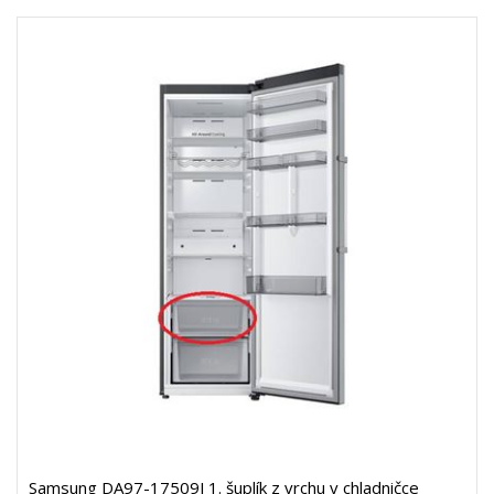
Samsung DA97-17509J 1. šuplík z vrchu v chladničce