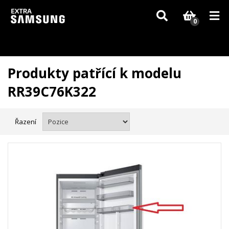
Vzhledem k aktuální situaci se může dodání dílů, které nejsou skladem,
zpozdit. Děkujeme za pochopení.
0
Produkty patřící k modelu
RR39C76K322
Řazení