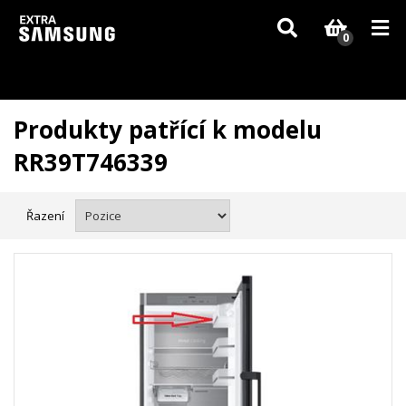
Vzhledem k aktuální situaci se může dodání dílů, které nejsou skladem,
zpozdit. Děkujeme za pochopení.
0
Produkty patřící k modelu
RR39T746339
Řazení