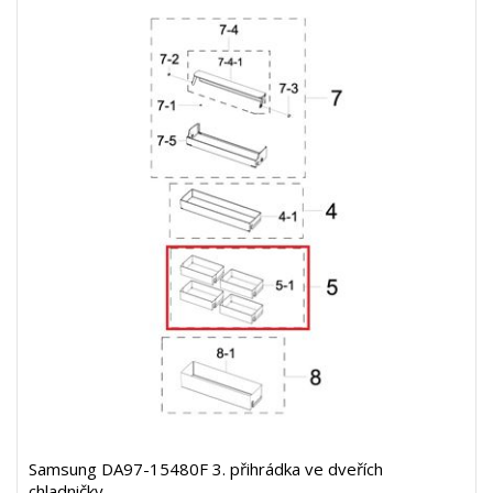
Samsung DA97-15480F 3. přihrádka ve dveřích
chladničky