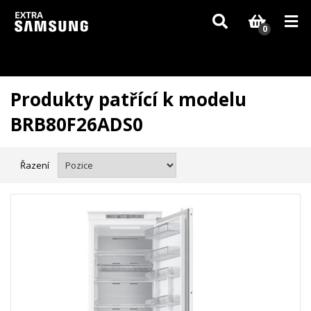
Vzhledem k aktuální situaci se může dodání dílů, které nejsou skladem,
zpozdit. Děkujeme za pochopení.
0
Produkty patřící k modelu
BRB80F26ADS0
Řazení