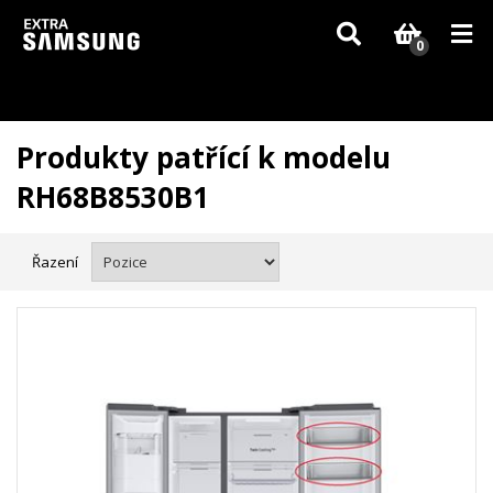
Vzhledem k aktuální situaci se může dodání dílů, které nejsou skladem,
zpozdit. Děkujeme za pochopení.
0
Produkty patřící k modelu
RH68B8530B1
Řazení