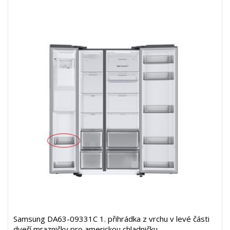
Samsung DA63-09331C 1. přihrádka z vrchu v levé části
dveří mrazničky pro americkou chladničku