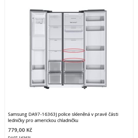
Samsung DA97-16363J police skleněná v pravé části
ledničky pro americkou chladničku
779,00 Kč
DA97-16363J