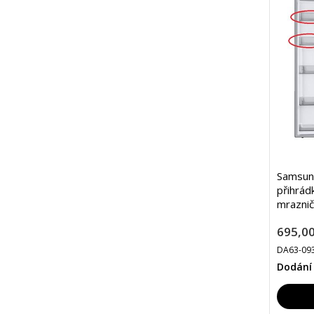
Samsun
přihrádk
mraznič
695,00
DA63-09
Dodání