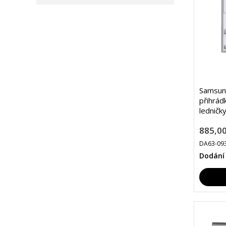
Samsung
přihrád
ledničk
885,00
DA63-09
Dodání