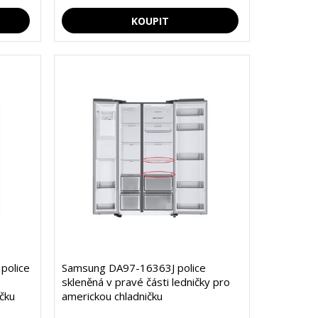
police
Samsung DA97-16363J police
skleněná v pravé části ledničky pro
ičku
americkou chladničku