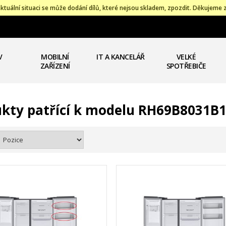
ktuální situaci se může dodání dílů, které nejsou skladem, zpozdit. Děkujeme 
V
MOBILNÍ
IT A KANCELÁŘ
VELKÉ
ZAŘÍZENÍ
SPOTŘEBIČE
kty patřící k modelu RH69B8031B