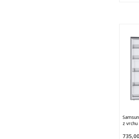
Samsung
z vrchu
735,00