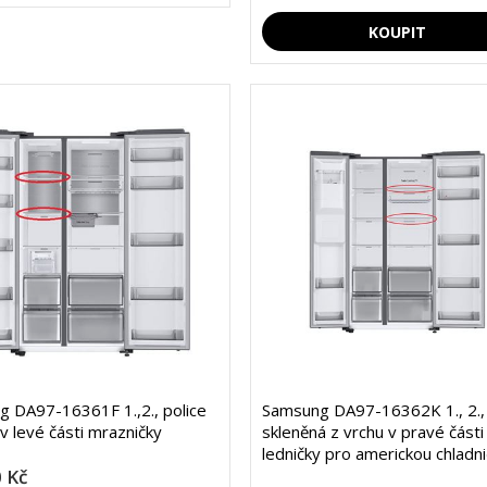
 DA97-16361F 1.,2., police
Samsung DA97-16362K 1., 2., 
 v levé části mrazničky
skleněná z vrchu v pravé části
ledničky pro americkou chladn
 Kč