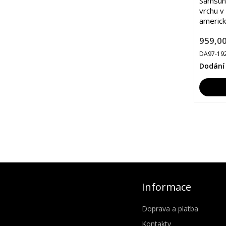
Samsung
vrchu v
americk
959,00
DA97-19
Dodání
Informace
Doprava a platba
Kontakty