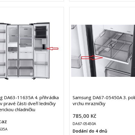
g DA63-11635A 4. přihrádka
Samsung DA67-05450A 3. poli
v pravé části dveří ledničky
vrchu mrazničky
rickou chladničku
785,00 Kč
taz
DA67-05450A
635A
Dodání do 4 dnů