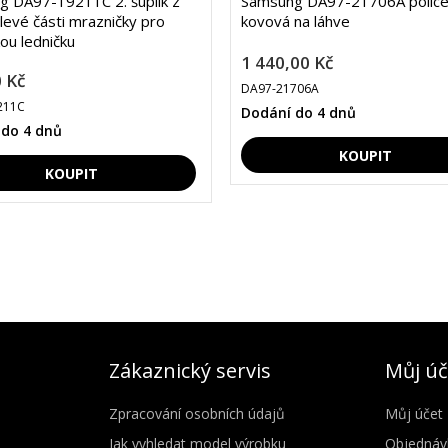
 DA97-19211C 2. šuplík z
Samsung DA97-21706A polic
 levé části mrazničky pro
kovová na láhve
ou ledničku
1 440,00 Kč
 Kč
DA97-21706A
211C
Dodání do 4 dnů
 do 4 dnů
Zákaznický servis
Můj úč
Zpracování osobních údajů
Můj účet
Jak vyhledat model výrobku
Objednáv