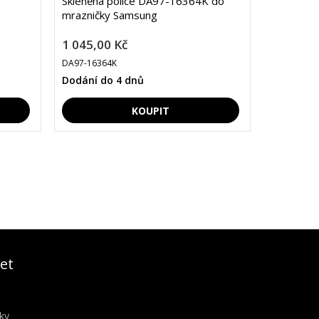
e
Skleněná police DA97-16364K do
mrazničky Samsung
1 045,00 Kč
DA97-16364K
Dodání do 4 dnů
et
ky