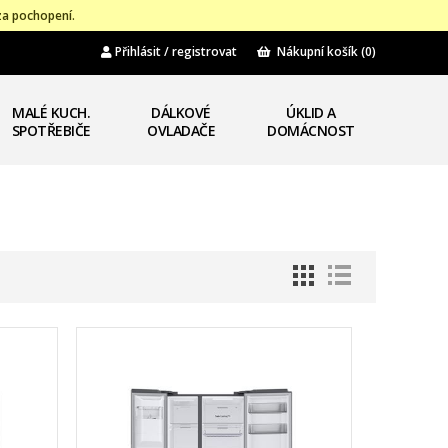
za pochopení.
Přihlásit / registrovat
Nákupní košík
(0)
MALÉ KUCH.
DÁLKOVÉ
ÚKLID A
SPOTŘEBIČE
OVLADAČE
DOMÁCNOST
1