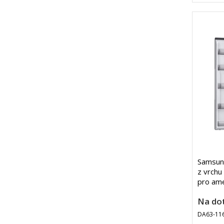
Samsun
z vrchu 
pro ame
Na do
DA63-11