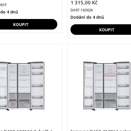
1 315,00 Kč
361F
DA97-16362K
 do 4 dnů
Dodání do 4 dnů