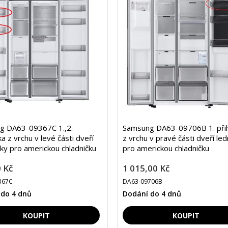
g DA63-09367C 1.,2.
Samsung DA63-09706B 1. při
a z vrchu v levé části dveří
z vrchu v pravé části dveří led
ky pro americkou chladničku
pro americkou chladničku
 Kč
1 015,00 Kč
367C
DA63-09706B
 do 4 dnů
Dodání do 4 dnů