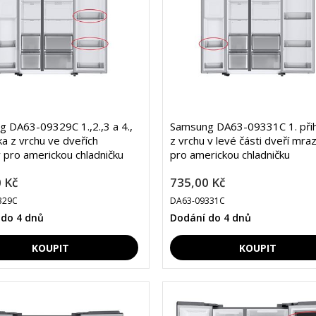
 DA63-09329C 1.,2.,3 a 4.,
Samsung DA63-09331C 1. při
ka z vrchu ve dveřích
z vrchu v levé části dveří mra
y pro americkou chladničku
pro americkou chladničku
 Kč
735,00 Kč
329C
DA63-09331C
 do 4 dnů
Dodání do 4 dnů