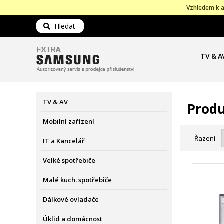
Vzhledem k a
Hledat
TV & A
TV & AV
Produ
Mobilní zařízení
Řazení
IT a Kancelář
Velké spotřebiče
Malé kuch. spotřebiče
Dálkové ovladače
Úklid a domácnost