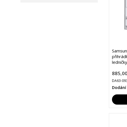
Samsung
přihrád
ledničk
885,00
DA63-09
Dodání