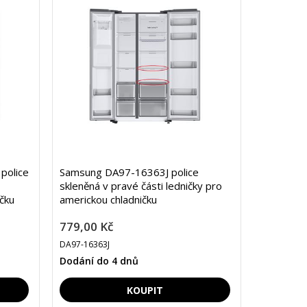
police
Samsung DA97-16363J police
skleněná v pravé části ledničky pro
ičku
americkou chladničku
779,00 Kč
DA97-16363J
Dodání do 4 dnů