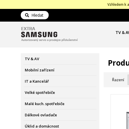
Vzhledem k a
Hledat
TV & A
TV & AV
Produ
Mobilní zařízení
Řazení
IT a Kancelář
Velké spotřebiče
Malé kuch. spotřebiče
Dálkové ovladače
Úklid a domácnost