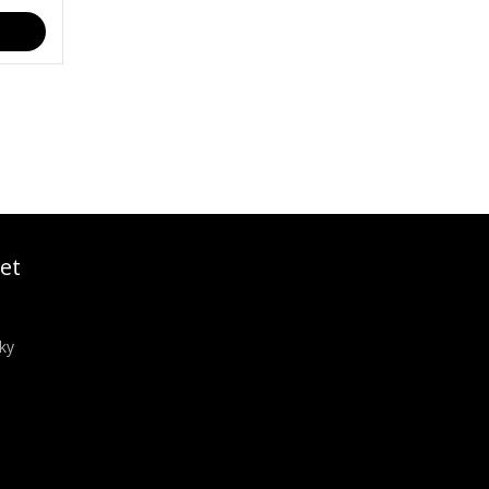
et
ky