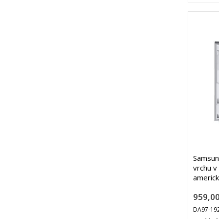
Samsung
vrchu v
americk
959,00
DA97-19