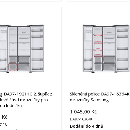
 DA97-19211C 2. šuplík z
Skleněná police DA97-16364K
 levé části mrazničky pro
mrazničky Samsung
ou ledničku
1 045,00 Kč
 Kč
DA97-16364K
211C
Dodání do 4 dnů