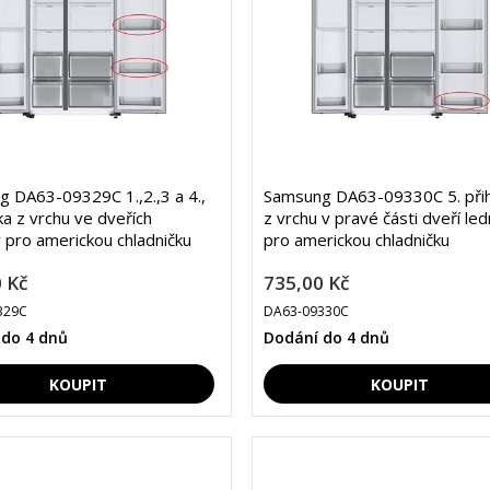
 DA63-09329C 1.,2.,3 a 4.,
Samsung DA63-09330C 5. při
ka z vrchu ve dveřích
z vrchu v pravé části dveří led
y pro americkou chladničku
pro americkou chladničku
 Kč
735,00 Kč
329C
DA63-09330C
 do 4 dnů
Dodání do 4 dnů