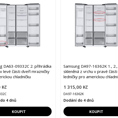
g DA63-09332C 2. přihrádka
Samsung DA97-16362K 1., 2., 
 v levé části dveří mrazničky
skleněná z vrchu v pravé části
rickou chladničku
ledničky pro americkou chladn
 Kč
1 315,00 Kč
332C
DA97-16362K
 do 4 dnů
Dodání do 4 dnů