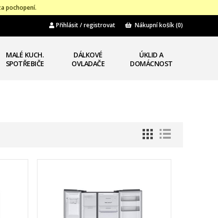
za pochopení.
Přihlásit / registrovat
Nákupní košík
(0)
MALÉ KUCH.
DÁLKOVÉ
ÚKLID A
SPOTŘEBIČE
OVLADAČE
DOMÁCNOST