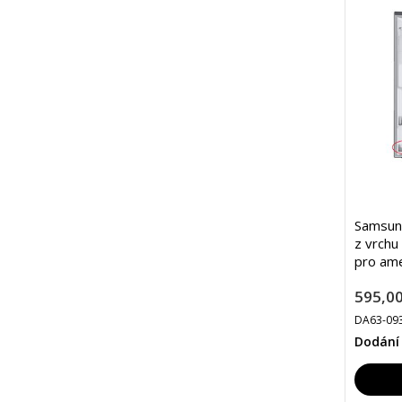
Samsun
z vrchu
pro ame
595,00
DA63-09
Dodání