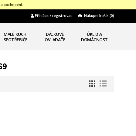
za pochopení.
Přihlásit / registrovat
Nákupní košík
(0)
MALÉ KUCH.
DÁLKOVÉ
ÚKLID A
SPOTŘEBIČE
OVLADAČE
DOMÁCNOST
S9