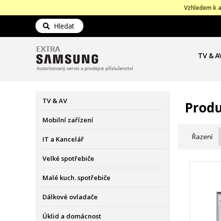
Vzhledem k a
Hledat
TV & A
TV & AV
Produ
Mobilní zařízení
Řazení
IT a Kancelář
Velké spotřebiče
Malé kuch. spotřebiče
Dálkové ovladače
Úklid a domácnost