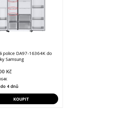
ná police DA97-16364K do
čky Samsung
00 Kč
364K
 do 4 dnů