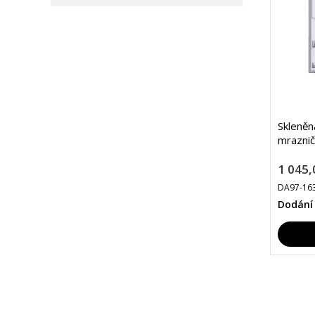
Skleně
mrazni
1 045,
DA97-16
Dodání