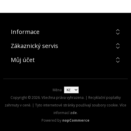
Informace
Zákaznický servis
Můj účet
Měna
Copyright © 2026. Všechna práva vyhrazena. | Recyklační poplatky
zahrnuty v ceně. | Tyto internetové stránky používají soubory cookie. Více
informací
zde
.
Powered by
nopCommerce