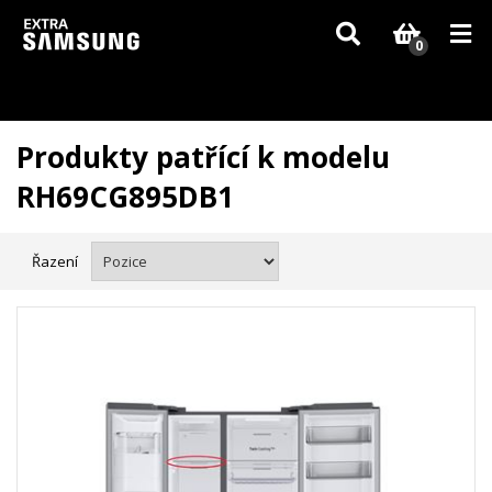
Vzhledem k aktuální situaci se může dodání dílů, které nejsou skladem,
zpozdit. Děkujeme za pochopení.
0
Produkty patřící k modelu
RH69CG895DB1
Řazení