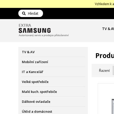
Vzhledem k a
Hledat
TV & A
TV & AV
Produ
Mobilní zařízení
Řazení
IT a Kancelář
Velké spotřebiče
Malé kuch. spotřebiče
Dálkové ovladače
Úklid a domácnost