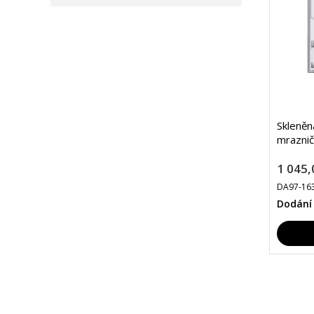
Skleně
mrazni
1 045,
DA97-16
Dodání