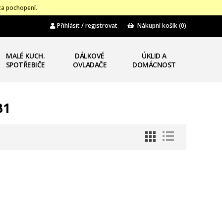
za pochopení.
Přihlásit / registrovat
Nákupní košík
(0)
MALÉ KUCH.
DÁLKOVÉ
ÚKLID A
SPOTŘEBIČE
OVLADAČE
DOMÁCNOST
B1