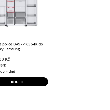
ná police DA97-16364K do
čky Samsung
00 Kč
364K
 do 4 dnů