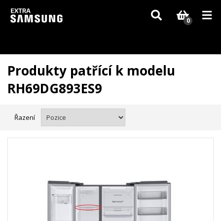
Vzhledem k aktuální situaci se může dodání dílů, které nejsou skladem,
zpozdit. Děkujeme za pochopení.
0
Produkty patřící k modelu
RH69DG893ES9
Řazení