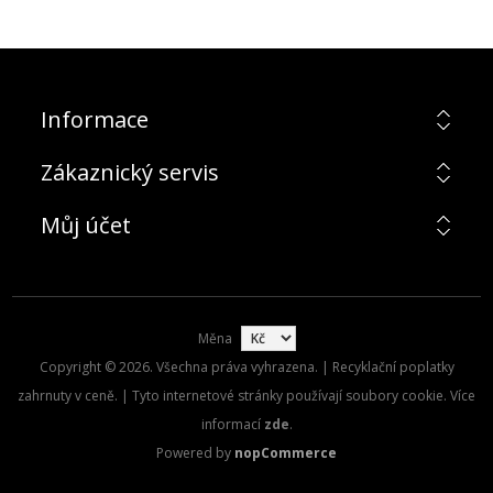
Informace
Zákaznický servis
Můj účet
Měna
Copyright © 2026. Všechna práva vyhrazena. | Recyklační poplatky
zahrnuty v ceně. | Tyto internetové stránky používají soubory cookie. Více
informací
zde
.
Powered by
nopCommerce