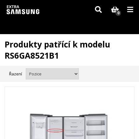
Vzhledem k aktuální situaci se může dodání dílů, které nejsou skladem,
zpozdit. Děkujeme za pochopení.
0
Produkty patřící k modelu
RS6GA8521B1
Řazení