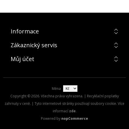
Informace
Zákaznický servis
Můj účet
Měna
Copyright © 2026. Všechna práva vyhrazena. | Recyklační poplatky
zahrnuty v ceně. | Tyto internetové stránky používají soubory cookie. Více
informací
zde
.
Powered by
nopCommerce