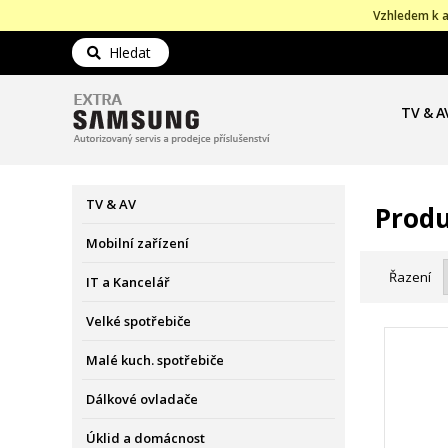
Vzhledem k a
Hledat
TV & A
TV & AV
Produ
Mobilní zařízení
Řazení
IT a Kancelář
Velké spotřebiče
Malé kuch. spotřebiče
Dálkové ovladače
Úklid a domácnost