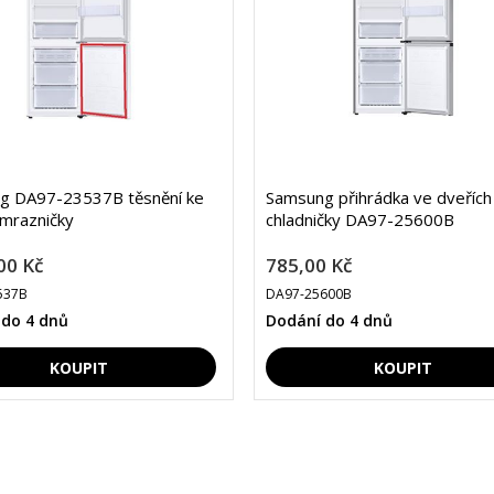
g DA97-23537B těsnění ke
Samsung přihrádka ve dveřích
mrazničky
chladničky DA97-25600B
00 Kč
785,00 Kč
537B
DA97-25600B
 do 4 dnů
Dodání do 4 dnů