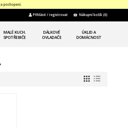
za pochopení.
Přihlásit / registrovat
Nákupní košík
(0)
MALÉ KUCH.
DÁLKOVÉ
ÚKLID A
SPOTŘEBIČE
OVLADAČE
DOMÁCNOST
A