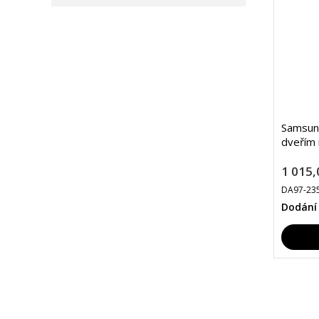
Samsun
dveřím 
1 015,
DA97-23
Dodání