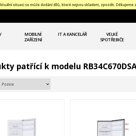
ktuální situaci se může dodání dílů, které nejsou skladem, zpozdit. Děkujeme 
V
MOBILNÍ
IT A KANCELÁŘ
VELKÉ
ZAŘÍZENÍ
SPOTŘEBIČE
kty patřící k modelu RB34C670DS