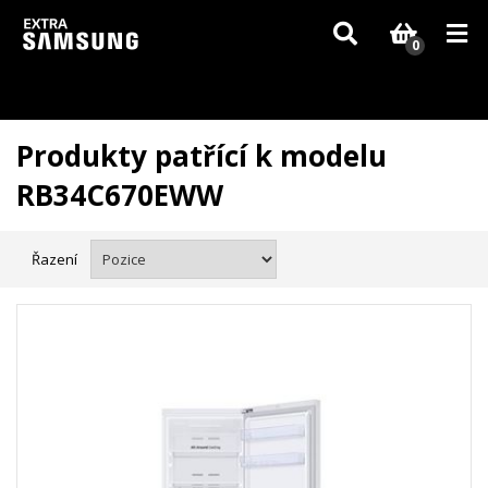
Vzhledem k aktuální situaci se může dodání dílů, které nejsou skladem,
zpozdit. Děkujeme za pochopení.
0
Produkty patřící k modelu
RB34C670EWW
Řazení