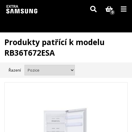
Vzhledem k aktuální situaci se může dodání dílů, které nejsou skladem,
zpozdit. Děkujeme za pochopení.
0
Produkty patřící k modelu
RB36T672ESA
Řazení