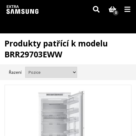
Vzhledem k aktuální situaci se může dodání dílů, které nejsou skladem,
zpozdit. Děkujeme za pochopení.
0
Produkty patřící k modelu
BRR29703EWW
Řazení