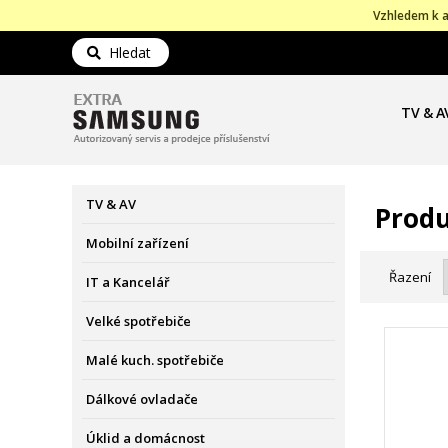
Vzhledem k a
Hledat
TV & A
TV & AV
Produ
Mobilní zařízení
Řazení
IT a Kancelář
Velké spotřebiče
Malé kuch. spotřebiče
Dálkové ovladače
Úklid a domácnost