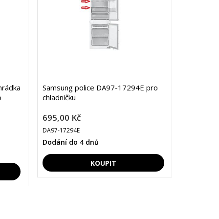
hrádka
Samsung police DA97-17294E pro
o
chladničku
695,00 Kč
DA97-17294E
Dodání do 4 dnů