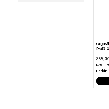
Originá
DA63-
855,00
DA63-08
Dodání