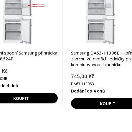
lní spodní Samsung přihrádka
Samsung DA63-11306B 1. při
08624B
z vrchu ve dveřích ledničky pr
kombinovanou chladničku
 Kč
745,00 Kč
624B
DA63-11306B
 do 4 dnů
Dodání do 4 dnů