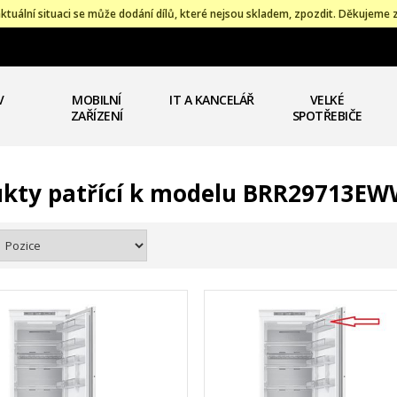
ktuální situaci se může dodání dílů, které nejsou skladem, zpozdit. Děkujeme 
V
MOBILNÍ
IT A KANCELÁŘ
VELKÉ
ZAŘÍZENÍ
SPOTŘEBIČE
kty patřící k modelu BRR29713E