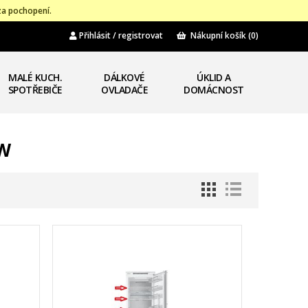
za pochopení.
Přihlásit / registrovat
Nákupní košík
(0)
MALÉ KUCH.
DÁLKOVÉ
ÚKLID A
SPOTŘEBIČE
OVLADAČE
DOMÁCNOST
WW