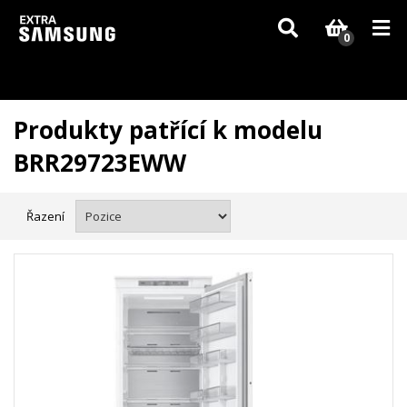
Vzhledem k aktuální situaci se může dodání dílů, které nejsou skladem,
zpozdit. Děkujeme za pochopení.
0
Produkty patřící k modelu
BRR29723EWW
Řazení