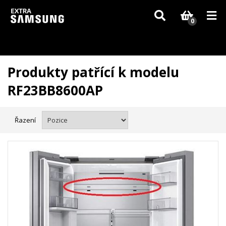
Vzhledem k aktuální situaci se může dodání dílů, které nejsou skladem,
zpozdit. Děkujeme za pochopení.
0
Produkty patřící k modelu
RF23BB8600AP
Řazení