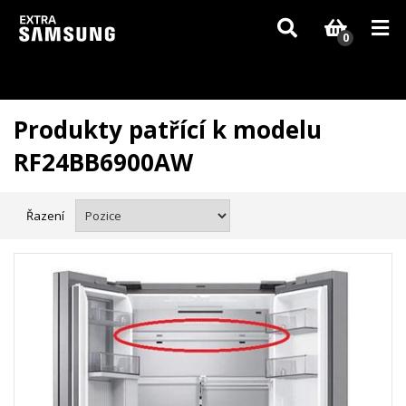
Vzhledem k aktuální situaci se může dodání dílů, které nejsou skladem,
zpozdit. Děkujeme za pochopení.
0
Produkty patřící k modelu
RF24BB6900AW
Řazení