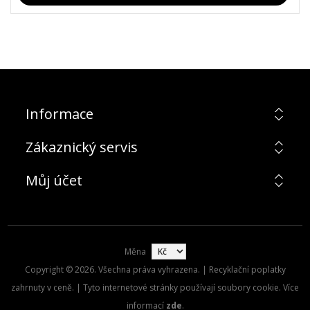
Informace
Zákaznický servis
Můj účet
Měna
Copyright © 2026. Všechna práva vyhrazena. | Recyklační poplatky
zahrnuty v ceně. | Tyto internetové stránky používají soubory cookie. Více
informací
zde
.