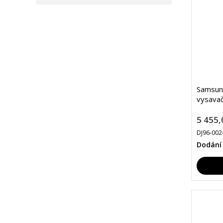
Samsun
vysavač
5 455,
DJ96-00
Dodání