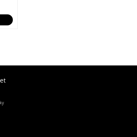
et
ky