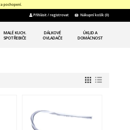
za pochopení.
Přihlásit / registrovat
Nákupní košík
(0)
MALÉ KUCH.
DÁLKOVÉ
ÚKLID A
SPOTŘEBIČE
OVLADAČE
DOMÁCNOST