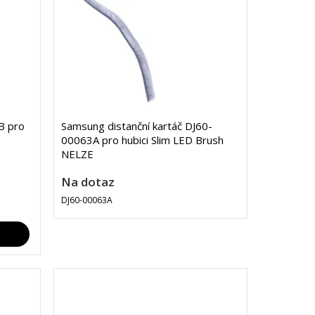
B pro
Samsung distanční kartáč DJ60-
00063A pro hubici Slim LED Brush
NELZE
Na dotaz
DJ60-00063A