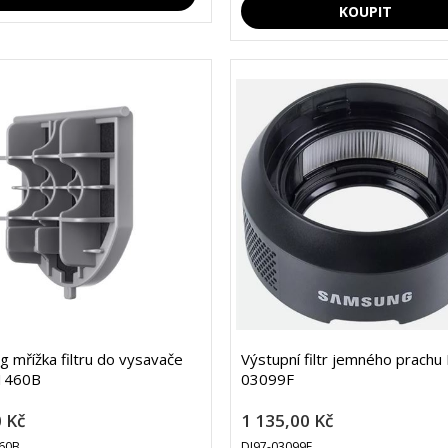
 mřížka filtru do vysavače
Výstupní filtr jemného prachu
1460B
03099F
 Kč
1 135,00 Kč
60B
DJ97-03099F