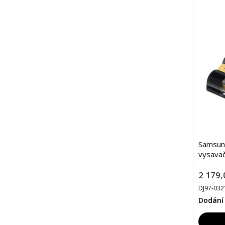
Samsun
vysava
2 179,
DJ97-032
Dodání