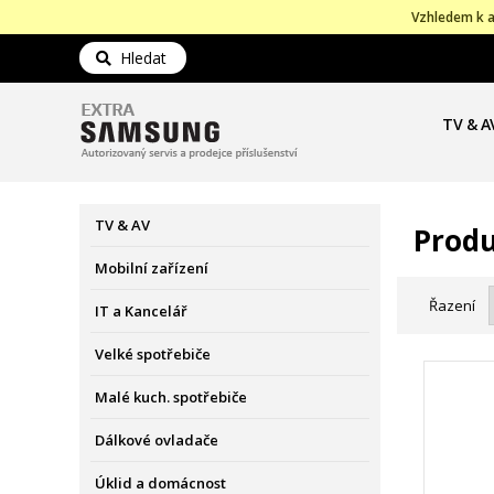
Vzhledem k a
Hledat
TV & A
TV & AV
Produ
Mobilní zařízení
Řazení
IT a Kancelář
Velké spotřebiče
Malé kuch. spotřebiče
Dálkové ovladače
Úklid a domácnost