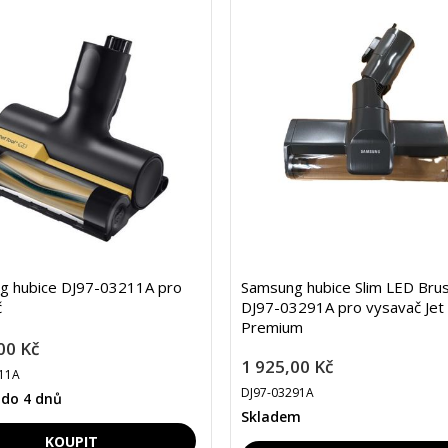
g hubice DJ97-03211A pro
Samsung hubice Slim LED Bru
č
DJ97-03291A pro vysavač Jet
Premium
00 Kč
1 925,00 Kč
11A
DJ97-03291A
 do 4 dnů
Skladem