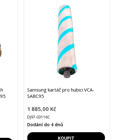
sh
Samsung kartáč pro hubici VCA-
 95
SABC95
1 885,00 Kč
DJ97-03116C
Dodání do 4 dnů