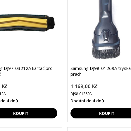
g DJ97-03212A kartáč pro
Samsung DJ98-01269A tryska
č
prach
 Kč
1 169,00 Kč
12A
DJ98-01269A
 do 4 dnů
Dodání do 4 dnů