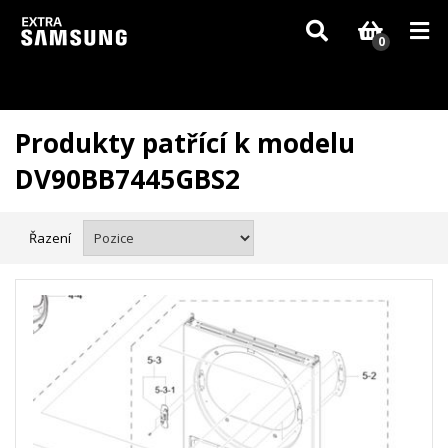
Vzhledem k aktuální situaci se může dodání dílů, které nejsou skladem,
zpozdit. Děkujeme za pochopení.
0
Produkty patřící k modelu
DV90BB7445GBS2
Řazení