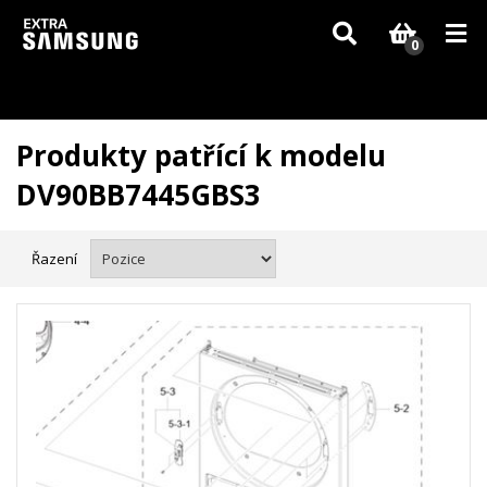
Vzhledem k aktuální situaci se může dodání dílů, které nejsou skladem,
zpozdit. Děkujeme za pochopení.
0
Produkty patřící k modelu
DV90BB7445GBS3
Řazení