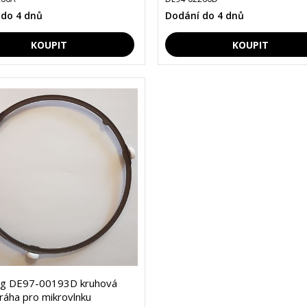
 do 4 dnů
Dodání do 4 dnů
g DE97-00193D kruhová
dráha pro mikrovlnku