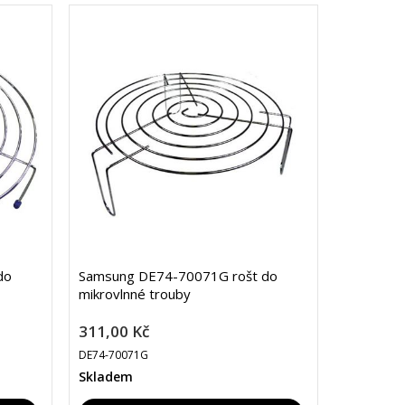
do
Samsung DE74-70071G rošt do
mikrovlnné trouby
311,00 Kč
DE74-70071G
Skladem