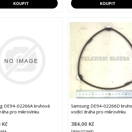
g DE94-02266A kruhová
Samsung DE94-02266D kruh
dráha pro mikrovlnku
vodící dráha pro mikrovlnku
 Kč
384,00 Kč
266A
DE94-02266D