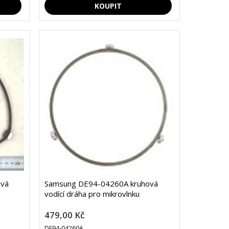
ová
Samsung DE94-04260A kruhová
vodící dráha pro mikrovlnku
479,00 Kč
DE94-04260A