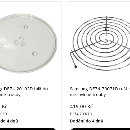
g DE74-20102D talíř do
Samsung DE74-70071D rošt 
nné trouby
mikrovlnné trouby
 Kč
419,00 Kč
102D
DE74-70071D
 do 4 dnů
Dodání do 4 dnů