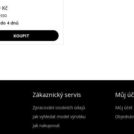
 Kč
193D
 do 4 dnů
Zákaznický servis
Můj úč
Zpracování osobních údajů
Můj účet
Jak vyhledat model výrobku
Objednáv
Jak nakupovat