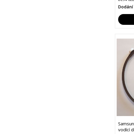
Dodání
Samsun
vodící 