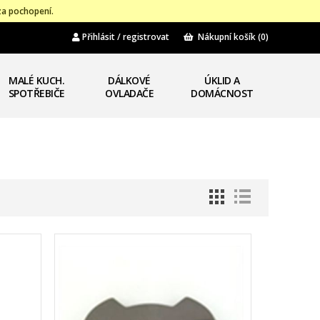
za pochopení.
Přihlásit / registrovat
Nákupní košík
(0)
MALÉ KUCH.
DÁLKOVÉ
ÚKLID A
SPOTŘEBIČE
OVLADAČE
DOMÁCNOST