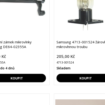
lní zámek mikrovlnky
Samsung 4713-001524 žárovk
g DE64-02355A
mikrovlnnou troubu
 Kč
205,00 Kč
355A
4713-001524
 do 4 dnů
Skladem