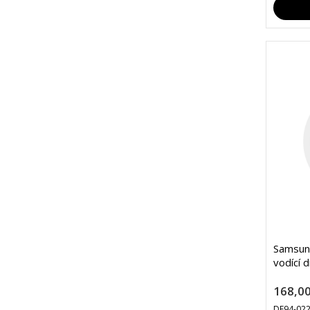
Samsun
vodící 
168,00
DE94-02