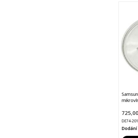
Samsun
mikrovl
725,00
DE74-20
Dodání