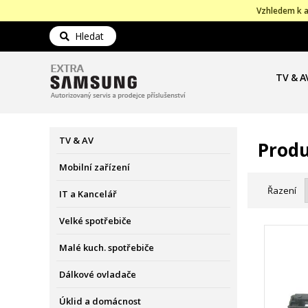
Vzhledem k a
Hledat
TV & A
TV & AV
Produ
Mobilní zařízení
Řazení
IT a Kancelář
Velké spotřebiče
Malé kuch. spotřebiče
Dálkové ovladače
Úklid a domácnost