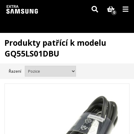
Vzhledem k aktuální situaci se může dodání dílů, které nejsou skladem,
zpozdit. Děkujeme za pochopení.
0
Produkty patřící k modelu
GQ55LS01DBU
Řazení