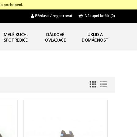
za pochopení.
Přihlásit / registrovat
Nákupní košík
(0)
MALÉ KUCH.
DÁLKOVÉ
ÚKLID A
SPOTŘEBIČE
OVLADAČE
DOMÁCNOST