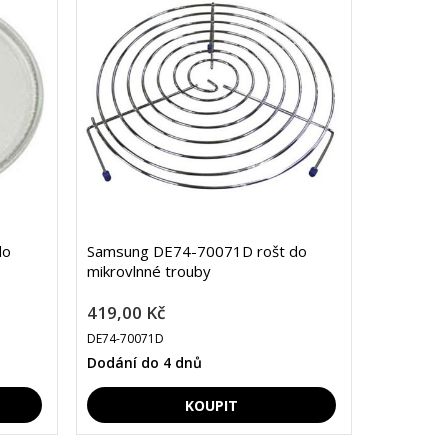
do
Samsung DE74-70071D rošt do
mikrovlnné trouby
419,00 Kč
DE74-70071D
Dodání do 4 dnů