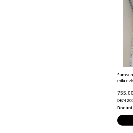
Samsun
mikrovl
755,00
DE74-20
Dodání