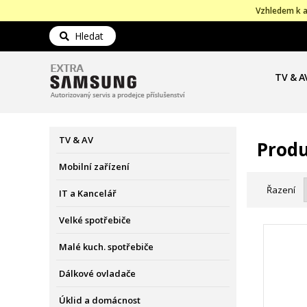
Vzhledem k a
Hledat
TV & A
TV & AV
Produ
Mobilní zařízení
Řazení
IT a Kancelář
Velké spotřebiče
Malé kuch. spotřebiče
Dálkové ovladače
Úklid a domácnost