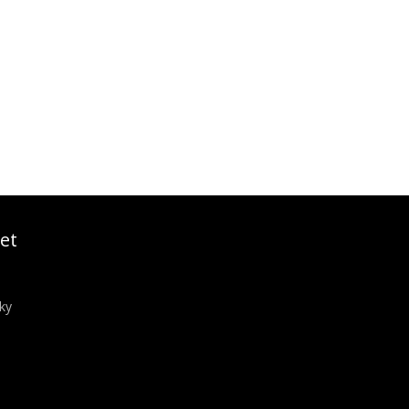
et
ky