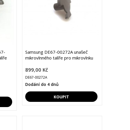
67-
Samsung DE67-00272A unašeč
líře
mikrovlnného talíře pro mikrovlnku
899,00 Kč
DE67-00272A
Dodání do 4 dnů