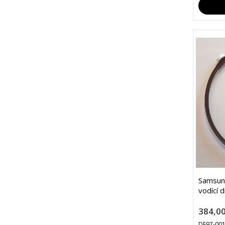
Samsun
vodící 
384,00
DE97-00