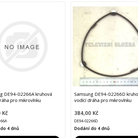
g DE94-02266A kruhová
Samsung DE94-02266D kruh
dráha pro mikrovlnku
vodící dráha pro mikrovlnku
 Kč
384,00 Kč
266A
DE94-02266D
 do 4 dnů
Dodání do 4 dnů