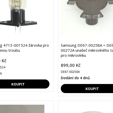
g 4713-001524 žárovka pro
Samsung DE67-00258A = DE
nnou troubu
00272A unašeč mikrovlného ta
pro mikrovlnku
 Kč
899,00 Kč
1524
DE67-00258A
m
Dodání do 4 dnů