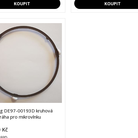
g DE97-00193D kruhová
dráha pro mikrovlnku
 Kč
193D