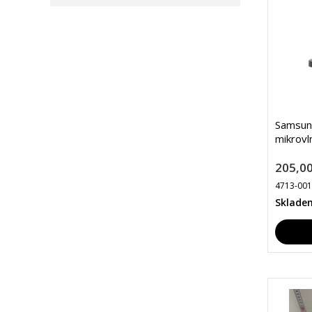
Samsun
mikrovl
205,00
4713-00
Sklade